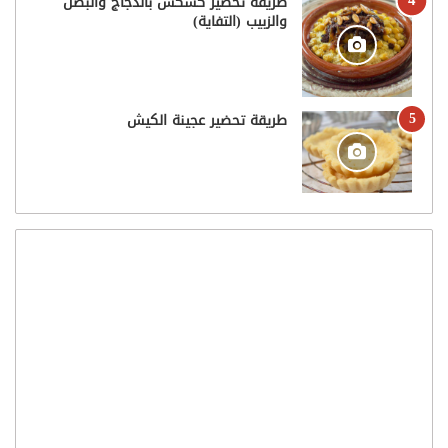
طريقة تحضير كسكس بالدجاج والبصل
والزبيب (التفاية)
طريقة تحضير عجينة الكيش