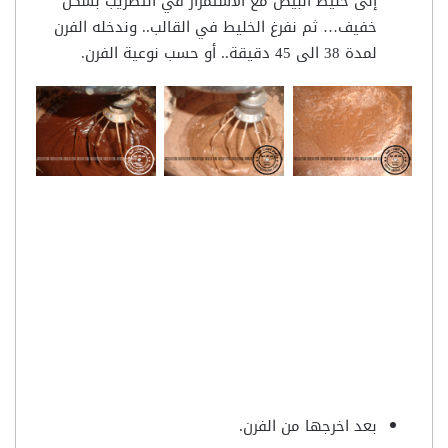
إلى خليط البيض مع الآستمرار في التطريب بشكل
خفيف… ثم نفرغ الخليط في القالب.. وندخله الفرن
لمدة 38 الى 45 دقيقة.. أو حسب نوعية الفرن.
بعد اخرجها من الفرن.