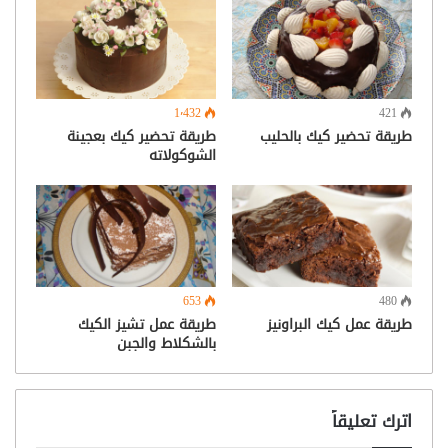
1٬432
421
طريقة تحضير كيك بالحليب
طريقة تحضير كيك بعجينة
الشوكولاته
653
480
طريقة عمل كيك البراونيز
طريقة عمل تشيز الكيك
بالشكلاط والجبن
اترك تعليقاً