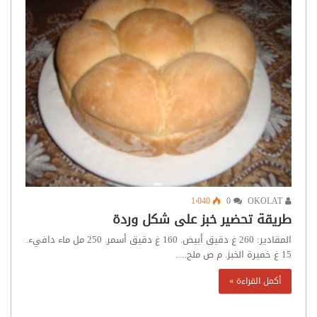
1٬040
0
OKOLAT
طريقة تحضير خبز على شكل وردة
المقادير: 260 غ دقيق أبيض. 160 غ دقيق أسمر. 250 مل ماء دافيء.
15 غ خميرة الخبز. م ص ملح.…
أكمل القراءة »