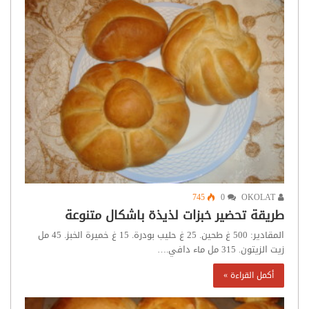
745
0
OKOLAT
طريقة تحضير خبزات لذيذة باشكال متنوعة
المقادير: 500 غ طحين. 25 غ حليب بودرة. 15 غ خميرة الخبز. 45 مل
زيت الزيتون. 315 مل ماء دافي.…
أكمل القراءة »