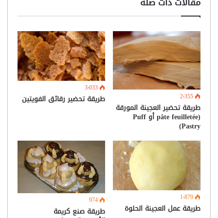
مقالات ذات صلة
3٬033
2٬355
طريقة تحضير رقائق الفويتين
طريقة تحضير العجينة المورقة
(pâte feuilletée أو Puff
Pastry)
1٬879
974
طريقة عمل العجينة الحلوة
طريقة صنع كريمة