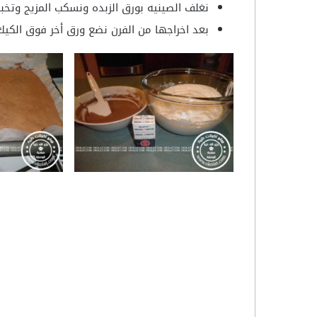
نغلف الصينيه بورق الزبده ونسكب المزيج وتخبز لمده 20 دقيقه فقط على درجة حرا
بعد اخراجها من الفرن نضع ورق أخر فوق الكيك ونتركه