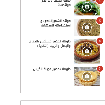
ماهو الشبت وما هي
فوائدها؟
فوائد الشمر(النافع) و
استخداماته المدهشة
طريقة تحضير كسكس بالدجاج
والبصل والزبيب (التفاية)
طريقة تحضير عجينة الكيش