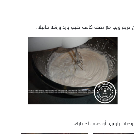
حبات رازببري أو حسب اختيارك.