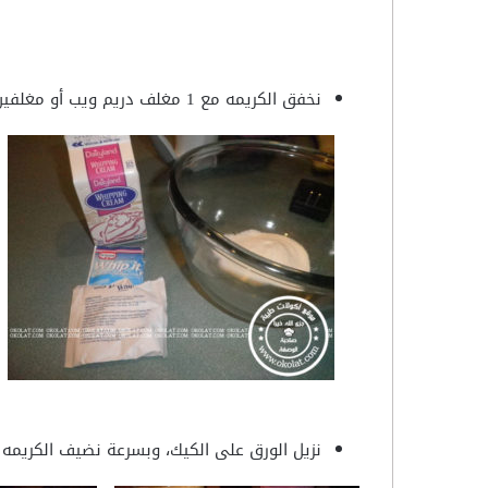
نخفق الكريمه مع 1 مغلف دريم ويب أو مغلفين دريم ويب مع نصف كاسه حليب بارد ورشه فانيلا .
نزيل الورق على الكيك، وبسرعة نضيف الكريمه و