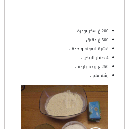
200 غ سكر بودرة .
500 غ دقيق .
قشرة ليمونة واحدة .
4 صفار البيض .
250 غ زبدة باردة .
رشة ملح .