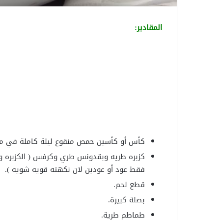
المقادير:
كأس أو كأسين حمص منقوع ليلة كاملة في ماء
كزبره طريه وبقدونس طري وكرفس ( الكزبره و
فقط عود أو عودين لان نكهته قويه شويه ).
قطع لحم.
بصلة كبيرة.
طماطم طرية.