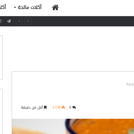
الرئيسية
أكلات مالحة
أكل
ريرة
0
1٬158
أقل من دقيقة