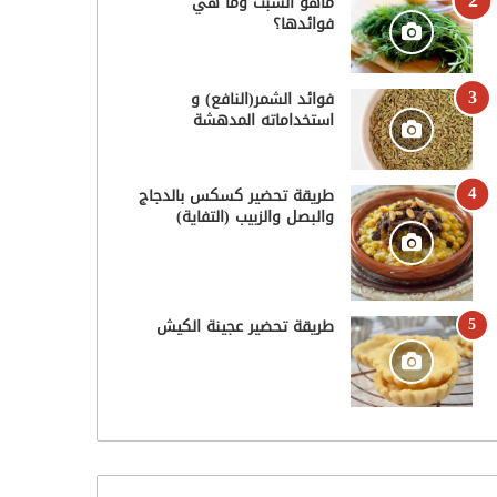
ماهو الشبت وما هي
فوائدها؟
فوائد الشمر(النافع) و
استخداماته المدهشة
طريقة تحضير كسكس بالدجاج
والبصل والزبيب (التفاية)
طريقة تحضير عجينة الكيش