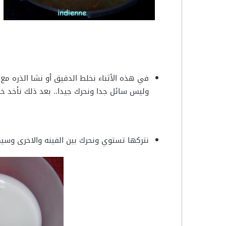
وليس سائل جدا ونحرك جيدا.. بعد ذلك نأخد خل
نتركها تستوي ونحرك بين الفينه والاخرى وسيك