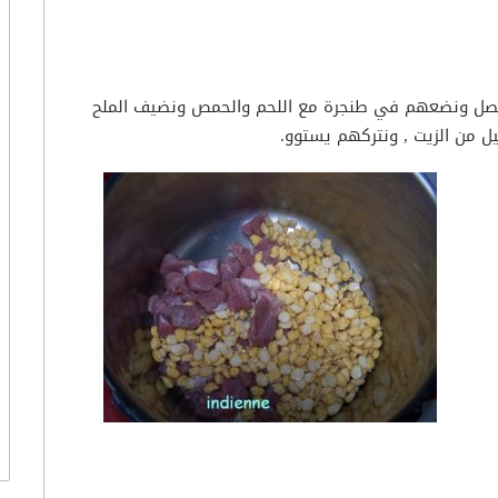
لبصل ونضعهم في طنجرة مع اللحم والحمص ونضيف الملح
ليل من الزيت , ونتركهم يستوو.