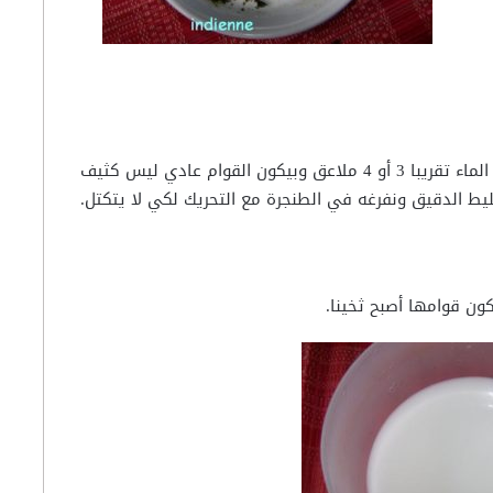
في هذه الأثناء نخلط الدقيق أو نشا الذره مع الماء تقريبا 3 أو 4 ملاعق وبيكون القوام عادي ليس كثيف
يط الدقيق ونفرغه في الطنجرة مع التحريك لكي لا يتكتل.
ون قوامها أصبح ثخينا.