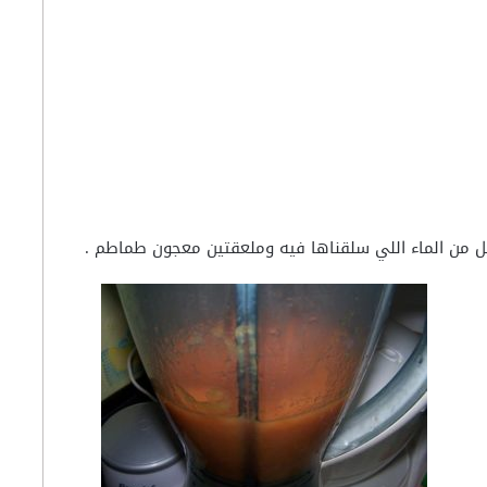
ل من الماء اللي سلقناها فيه وملعقتين معجون طماطم .