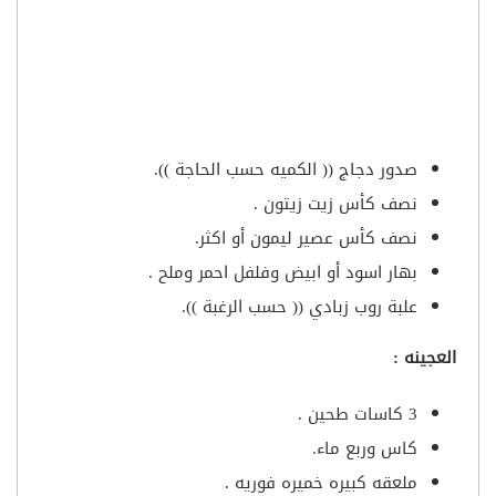
صدور دجاج (( الكميه حسب الحاجة )).
نصف كأس زيت زيتون .
نصف كأس عصير ليمون أو اكثر.
بهار اسود أو ابيض وفلفل احمر وملح .
علبة روب زبادي (( حسب الرغبة )).
العجينه :
3 كاسات طحين .
كاس وربع ماء.
ملعقه كبيره خميره فوريه .