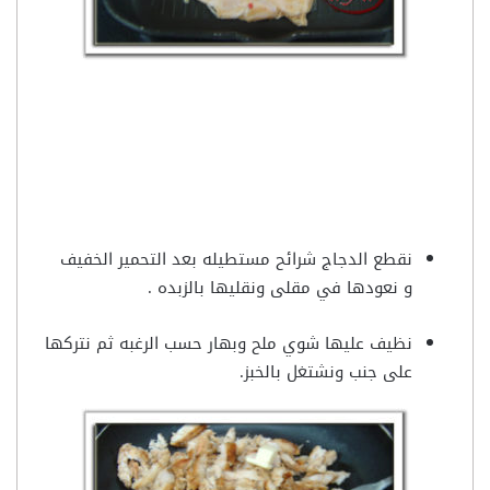
نقطع الدجاج شرائح مستطيله بعد التحمير الخفيف
و نعودها في مقلى ونقليها بالزبده .
نظيف عليها شوي ملح وبهار حسب الرغبه ثم نتركها
على جنب ونشتغل بالخبز.