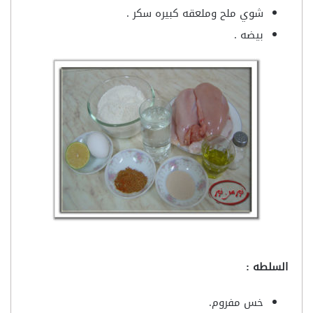
شوي ملح وملعقه كبيره سكر .
بيضه .
السلطه :
خس مفروم.