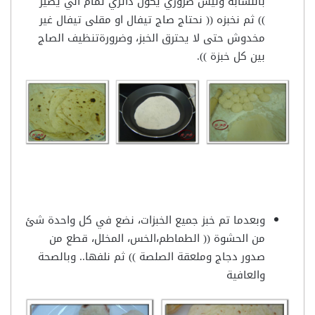
بالنشابه وليس ضروري يكون دائري تمام الي يصير
)) ثم نخبزه (( نحتاج صاج تيفال او مقلى تيفال غير
مخدوش حتى لا يحترق الخبز، وضرورةتنظيف الصاج
بين كل خبزة )).
وبعدما تم خبز جميع الخبزات، نضع في كل واحدة شئ
من الحشوة (( الطماطم،الخس، المخلل، قطع من
صدور دجاج وملعقة الصلصة )) ثم نلفها.. وبالصحة
والعافية