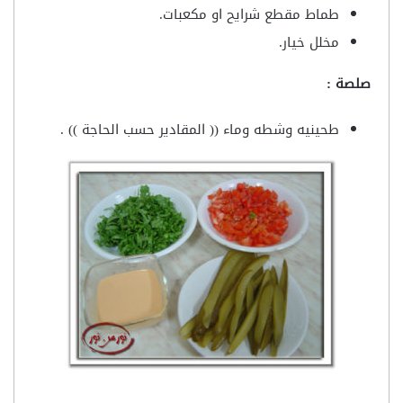
طماط مقطع شرايح او مكعبات.
مخلل خيار.
صلصة :
طحينيه وشطه وماء (( المقادير حسب الحاجة )) .