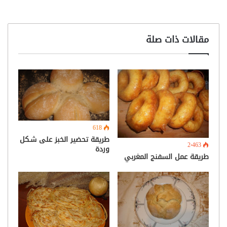
مقالات ذات صلة
618
طريقة تحضير الخبز على شـكل
2٬463
وردة
طريقة عمل السفنج المغربي