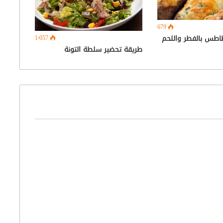
679
اطس بالفطر واللحم
1٬057
طريقة تحضير سلطة التونة