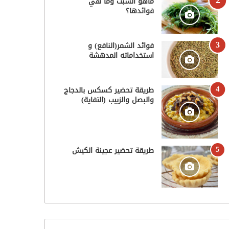
ماهو الشبت وما هي
فوائدها؟
فوائد الشمر(النافع) و
استخداماته المدهشة
طريقة تحضير كسكس بالدجاج
والبصل والزبيب (التفاية)
طريقة تحضير عجينة الكيش