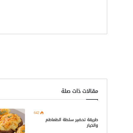
مقالات ذات صلة
642
طريقة تحضير سلطة الطماطم
والخيار