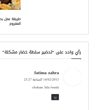
طريقة عمل بط
المفروم
رأي واحد على “تحضير سلطة خضار مشكلة”
ي
fatima zahra
:
ق
14/02/2013 الساعة 23:27
و
chokran 3ala lwasfa
ل
رد