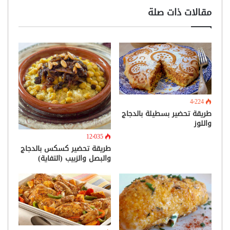
مقالات ذات صلة
4٬224
طريقة تحضير بسطيلة بالدجاج
واللوز
12٬035
طريقة تحضير كسكس بالدجاج
والبصل والزبيب (التفاية)