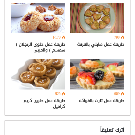
1٬178
798
طريقة عمل حلوى الزنجلان (
طريقة عمل صابلي بالقرفة
سمسم ) والمربى
925
609
طريقة عمل حلوى كريم
طريقة عمل تارت بالفواكه
كراميل
اترك تعليقاً