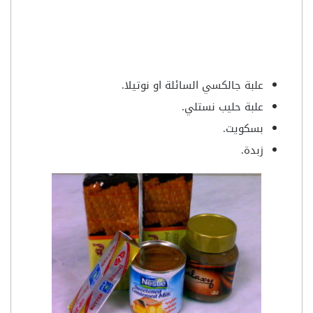
علبة جالكسي السائلة او نوتيلا.
علبة حليب نستلي.
بسكويت.
زبدة.