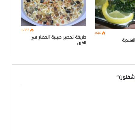
1٬363
844
طريقة تحضير صينية الخضار في
هندبة
الفرن
شفلور)”