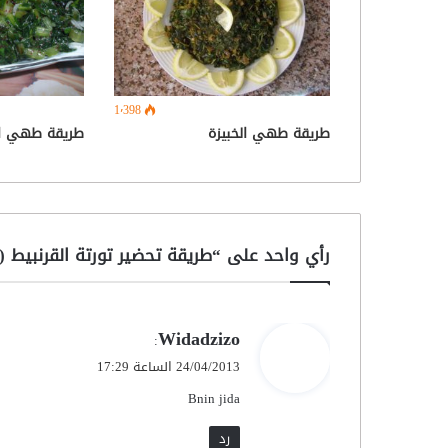
1٬398
طريقة طهي الخبيزة
طريقة طهي ال
رأي واحد على “طريقة تحضير تورتة القرنبيط (
ي
Widadzizo
:
ق
24/04/2013 الساعة 17:29
و
Bnin jida
ل
رد