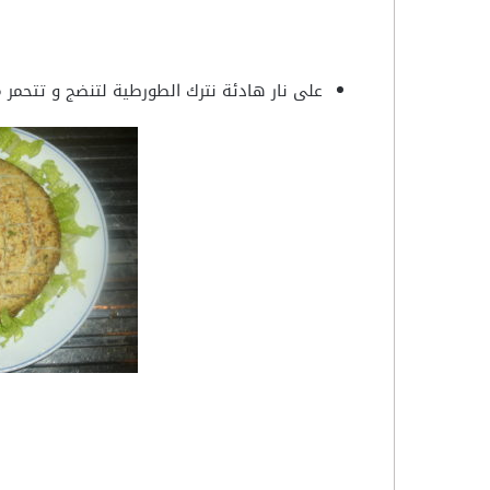
على نار هادئة نترك الطورطية لتنضج و تتحمر م