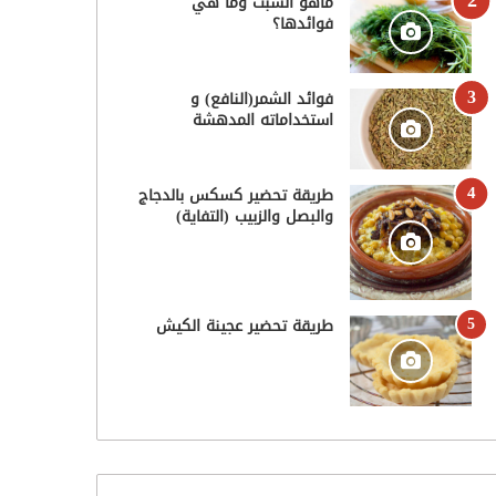
ماهو الشبت وما هي
فوائدها؟
فوائد الشمر(النافع) و
استخداماته المدهشة
طريقة تحضير كسكس بالدجاج
والبصل والزبيب (التفاية)
طريقة تحضير عجينة الكيش