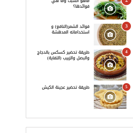
ماهو الشبت وما هي
فوائدها؟
فوائد الشمر(النافع) و
استخداماته المدهشة
طريقة تحضير كسكس بالدجاج
والبصل والزبيب (التفاية)
طريقة تحضير عجينة الكيش