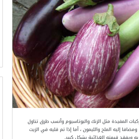
بات المفيدة مثل الزنك والبوتاسيوم وأنسب طرق تناول
افا إليه الملح والليمون ، أما إذا تم قليه في الزيت
به ويفقد قيمته الغذائية بشكل كبير.