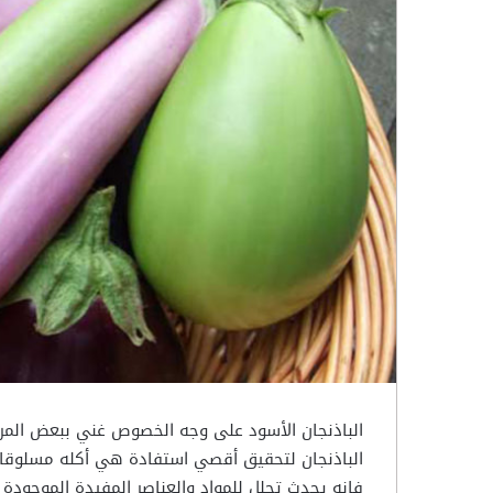
الباذنجان الأسود على وجه الخصوص غني ببعض المرك
الباذنجان لتحقيق أقصي استفادة هي أكله مسلوقا ومض
فإنه يحدث تحلل للمواد والعناصر المفيدة الموجودة 