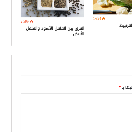
1٬824
2٬599
لقرنبيط
الفرق بين الفلفل الأسود والفلفل
الأبيض
يها بـ
*