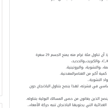
تبين الدراسات أن الباذنجان ضعيف القيمة الغذائية،،إذ أن تناول مئة غرام منه يمنح الجسم 29 سعرة
حرارية،،وهو يحتوي على مقادير ضئيلة من فيتامين C,A، ،والكبريت,،والحديد،
، ،والنشوية، ،والبروتينية.
كمية أكبر من العناصرالمعدنية.
اد النشوية..
ساسي في قشرته، لهذا ينصح بتناول الباذنجان دون
 ينصح الذين يعانون من حصى المسالك البولية بتناوله.
الغذائية التي يحتويها الباذنجان تنبه حركة الأمعاء..