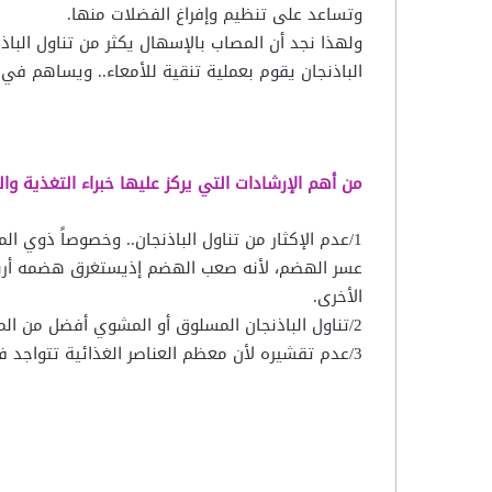
وتساعد على تنظيم وإفراغ الفضلات منها.
ولهذا نجد أن المصاب بالإسهال يكثر من تناول الباذ
الباذنجان يقوم بعملية تنقية للأمعاء.. ويساهم في 
من أهم الإرشادات التي يركز عليها خبراء التغذية وا
1/عدم الإكثار من تناول الباذنجان.. وخصوصاً ذوي ا
عسر الهضم، لأنه صعب الهضم إذيستغرق هضمه أربع 
الأخرى.
2/تناول الباذنجان المسلوق أو المشوي أفضل من المقلي.
3/عدم تقشيره لأن معظم العناصر الغذائية تتواجد في القشرة أكثر من اللب.