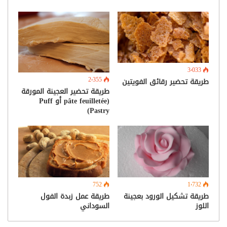
3٬033
2٬355
طريقة تحضير رقائق الفويتين
طريقة تحضير العجينة المورقة
(pâte feuilletée أو Puff
Pastry)
752
1٬732
طريقة تشكيل الورود بعجينة
طريقة عمل زبدة الفول
اللوز
السوداني