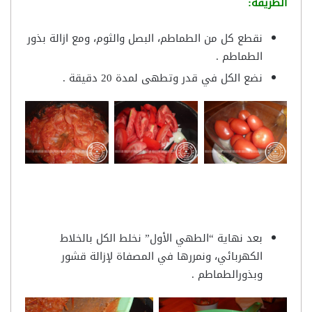
الطريقة:
نقطع كل من الطماطم، البصل والثوم، ومع ازالة بذور
الطماطم .
نضع الكل في قدر وتطهى لمدة 20 دقيقة .
بعد نهاية “الطهي الأول” نخلط الكل بالخلاط
الكهربائي، ونمررها في المصفاة لإزالة قشور
وبذورالطماطم .