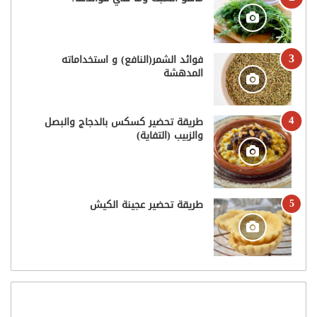
فوائد الشمر(النافع) و استخداماته
المدهشة
طريقة تحضير كسكس بالدجاج والبصل
والزبيب (التفاية)
طريقة تحضير عجينة الكيش