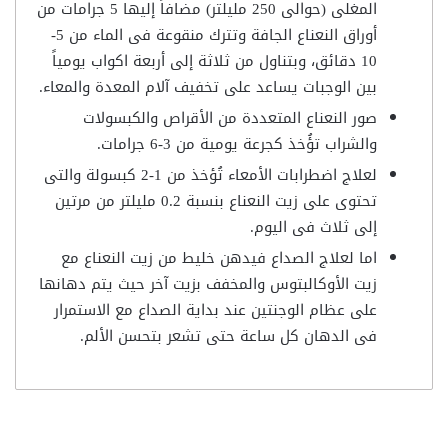
المغلى (حوالى 250 مليلتر) مضافاً إليها 5 جرامات من
أوراق النعناع الجافة وتترك منقوعة فى الماء من 5-
10 دقائق، وبتناول من ثلاثة إلى أربعة اكواب يومياً
بين الوجبات يساعد على تخفيف آلام المعدة والمعاء.
صور النعناع المتعددة من الأقراص والكبسولات
والشراب تؤُخذ كجرعة يومية من 3-6 جرامات.
لعلاج اضطرابات الأمعاء تُؤخذ من 1-2 كبسولة والتى
تحتوى على زيت النعناع بنسبة 0.2 مليلتر من مرتين
إلى ثلاث فى اليوم.
اما لعلاج الصداع فيدهن خليط من زيت النعناع مع
زيت الأوكالبتوس والمخفف بزيت آخر حيث يتم دهانها
على عظام الوجنتين عند بداية الصداع مع الاستمرار
فى الدهان كل ساعة حتى تشعر بتحسن الألم.