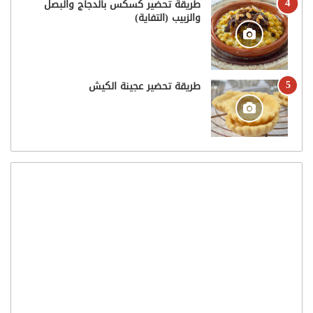
طريقة تحضير كسكس بالدجاج والبصل
والزبيب (التفاية)
طريقة تحضير عجينة الكيش