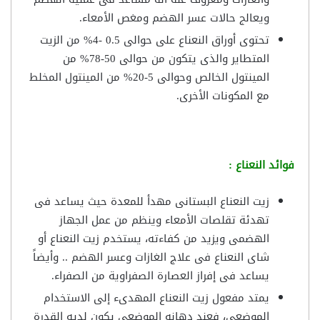
ويعالج حالات عسر الهضم ومغص الأمعاء.
تحتوى أوراق النعناع على حوالى 0.5 -4% من الزيت
المتطاير والذى يتكون من حوالى 50-78% من
المينتول الخالص وحوالى 5-20% من المينتول المخلط
مع المكونات الأخرى.
فوائد النعناع :
زيت النعناع البستانى مهدأ للمعدة حيث يساعد فى
تهدئة تقلصات الأمعاء وينظم من عمل الجهاز
الهضمى ويزيد من كفاءته، يستخدم زيت النعناع أو
شاى النعناع فى علاج الغازات وعسر الهضم .. وأيضاً
يساعد فى إفراز العصارة الصفراوية من الصفراء.
يمتد مفعول زيت النعناع المهدىء إلى الاستخدام
الموضعى، فعند دهانه الموضعى يكون لديه القدرة