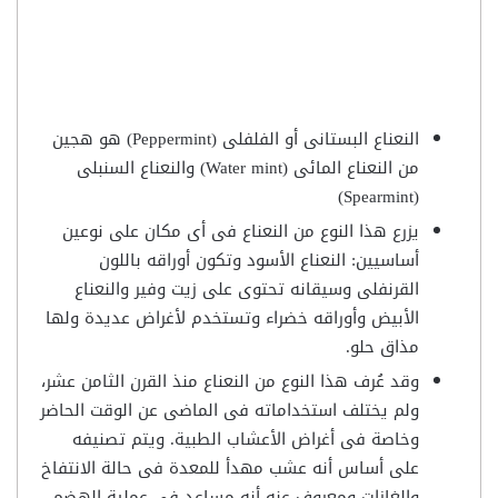
النعناع البستانى أو الفلفلى (Peppermint) هو هجين
من النعناع المائى (Water mint) والنعناع السنبلى
(Spearmint)
يزرع هذا النوع من النعناع فى أى مكان على نوعين
أساسيين: النعناع الأسود وتكون أوراقه باللون
القرنفلى وسيقانه تحتوى على زيت وفير والنعناع
الأبيض وأوراقه خضراء وتستخدم لأغراض عديدة ولها
مذاق حلو.
وقد عُرف هذا النوع من النعناع منذ القرن الثامن عشر،
ولم يختلف استخداماته فى الماضى عن الوقت الحاضر
وخاصة فى أغراض الأعشاب الطبية. ويتم تصنيفه
على أساس أنه عشب مهدأ للمعدة فى حالة الانتفاخ
والغازات ومعروف عنه أنه مساعد فى عملية الهضم