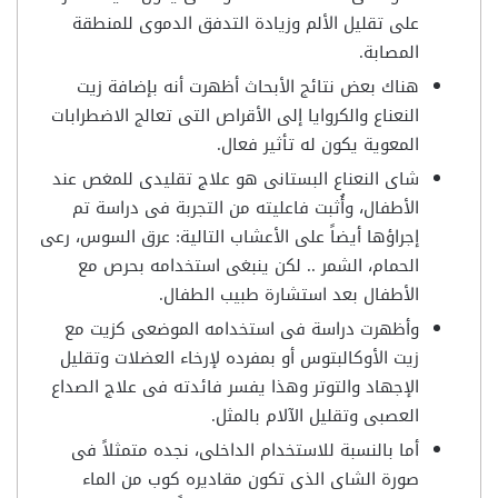
على تقليل الألم وزيادة التدفق الدموى للمنطقة
المصابة.
هناك بعض نتائج الأبحاث أظهرت أنه بإضافة زيت
النعناع والكروايا إلى الأقراص التى تعالج الاضطرابات
المعوية يكون له تأثير فعال.
شاى النعناع البستانى هو علاج تقليدى للمغص عند
الأطفال، وأُثبت فاعليته من التجربة فى دراسة تم
إجراؤها أيضاً على الأعشاب التالية: عرق السوس، رعى
الحمام، الشمر .. لكن ينبغى استخدامه بحرص مع
الأطفال بعد استشارة طبيب الطفال.
وأظهرت دراسة فى استخدامه الموضعى كزيت مع
زيت الأوكالبتوس أو بمفرده لإرخاء العضلات وتقليل
الإجهاد والتوتر وهذا يفسر فائدته فى علاج الصداع
العصبى وتقليل الآلام بالمثل.
أما بالنسبة للاستخدام الداخلى، نجده متمثلاً فى
صورة الشاى الذى تكون مقاديره كوب من الماء