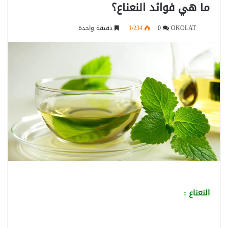
ما هي فوائد النعناع؟
OKOLAT
0
1٬234
دقيقة واحدة
النعناع :