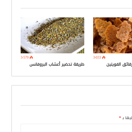
3٬579
3٬033
قائق الفويتين
طريقة تحضير أعشاب البروفانس
يها بـ
*