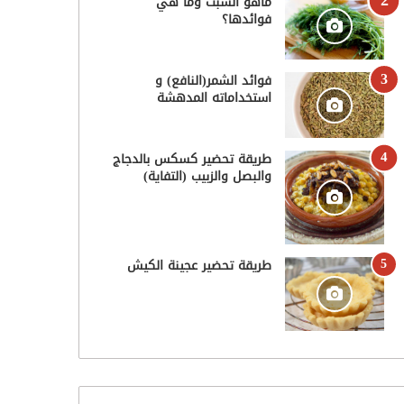
ماهو الشبت وما هي
فوائدها؟
فوائد الشمر(النافع) و
استخداماته المدهشة
طريقة تحضير كسكس بالدجاج
والبصل والزبيب (التفاية)
طريقة تحضير عجينة الكيش