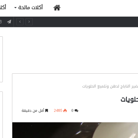
الرئيسية
أكلات مالحة
أكل
ير الناباج لدهن وتلميع الحلويات
لويات
0
2٬895
أقل من دقيقة