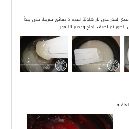
نضيف خليط النشا على مزيج السكر والماء. ثم نضع القدر على نار هادئة لمدة 5 دقائق تقريبا، حتى يبدأ
ن الصور،ثم نضيف الملح وعصير الليمون.
عافية.