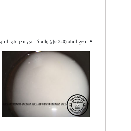
نضع الماء (240 مل) والسكر في قدر على النار، الى أن يذوب السكر ويبدأ في الغليان.