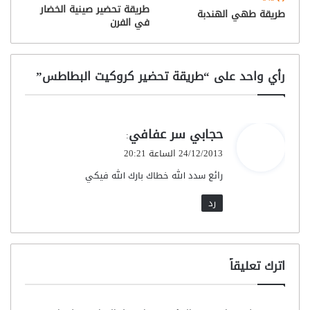
طريقة تحضير صينية الخضار
طريقة طهي الهندبة
في الفرن
رأي واحد على “طريقة تحضير كروكيت البطاطس”
ي
حجابي سر عفافي
:
ق
24/12/2013 الساعة 20:21
و
رائع سدد الله خطاك بارك الله فيكي
ل
رد
اترك تعليقاً