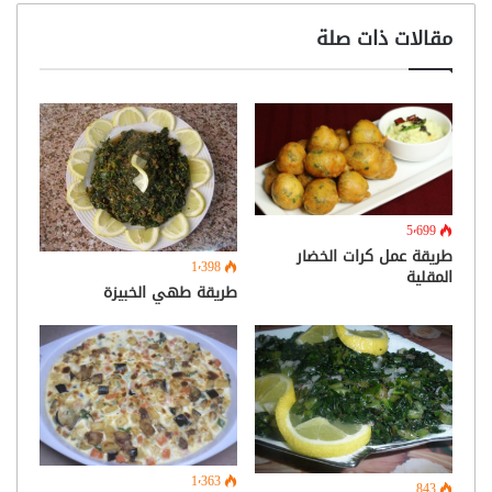
مقالات ذات صلة
5٬699
طريقة عمل كرات الخضار
1٬398
المقلية
طريقة طهي الخبيزة
1٬363
843