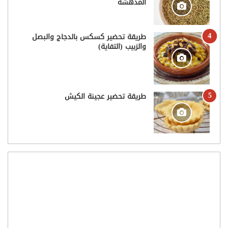
المدهشة
طريقة تحضير كسكس بالدجاج والبصل
والزبيب (التفاية)
طريقة تحضير عجينة الكيش