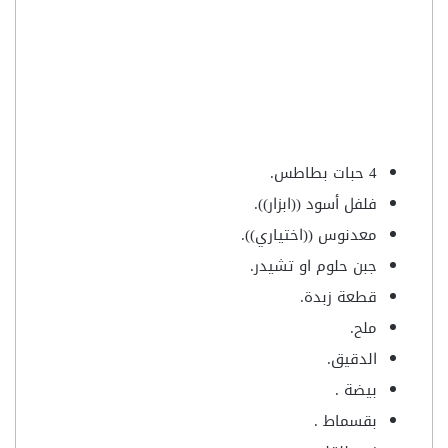
4 حبات بطاطس.
فلفل أسود ((ابزار)).
معدنوس ((اختياري)).
جبن حلوم او تشيدر.
قطعة زبدة.
ملح.
الدقيق.
بيضة .
بقسماط .