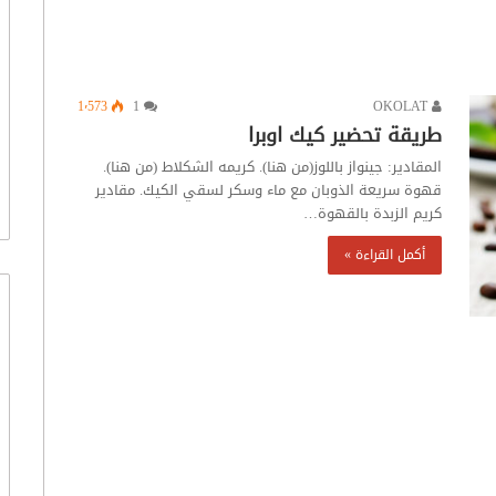
1٬573
1
OKOLAT
طريقة تحضير كيك اوبرا
المقادير: جينواز باللوز(من هنا). كريمه الشكلاط (من هنا).
قهوة سريعة الذوبان مع ماء وسكر لسقي الكيك. مقادير
كريم الزبدة بالقهوة…
أكمل القراءة »