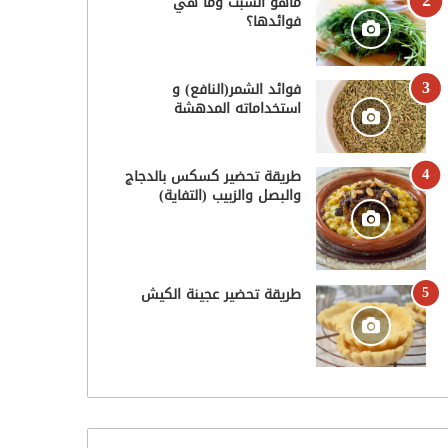
ماهو الشبت وما هي
فوائدها؟
فوائد الشمر(النافع) و
استخداماته المدهشة
طريقة تحضير كسكس بالدجاج
والبصل والزبيب (التفاية)
طريقة تحضير عجينة الكيش