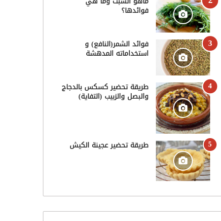
ماهو الشبت وما هي
فوائدها؟
فوائد الشمر(النافع) و
استخداماته المدهشة
طريقة تحضير كسكس بالدجاج
والبصل والزبيب (التفاية)
طريقة تحضير عجينة الكيش