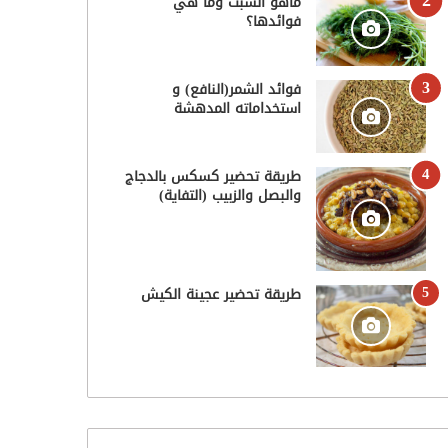
ماهو الشبت وما هي
فوائدها؟
فوائد الشمر(النافع) و
استخداماته المدهشة
طريقة تحضير كسكس بالدجاج
والبصل والزبيب (التفاية)
طريقة تحضير عجينة الكيش