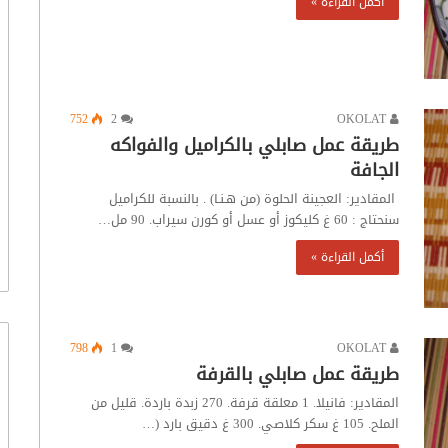
أكمل القراءة »
752
2
OKOLAT
طريقة عمل صابلي بالكراميل والفواكه
الجافة
المقادير: العجينة الحلوة (من هـنـا) . بالنسبة للكراميل
سنحتاج : 60 غ كليكوز أو عسل أو كورن سيراب. 90 مل…
أكمل القراءة »
798
1
OKOLAT
طريقة عمل صابلي بالقرفة
المقادير: فانيلا. 1 معلقة قرفة. 270 زبدة باردة. قليل من
الملح. 105 غ سكر كلاصي. 300 غ دقيق بارد (…