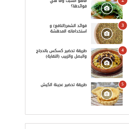
ماهو الشبت وما هي
فوائدها؟
فوائد الشمر(النافع) و
استخداماته المدهشة
طريقة تحضير كسكس بالدجاج
والبصل والزبيب (التفاية)
طريقة تحضير عجينة الكيش