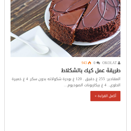
943
0
OKOLAT
طريقة عمل كيك بالشكلاط
المقادير: 255 غ دقيق . 120 غ بودرة شكولاته بدون سكر. 4 غ خميرة
الحلوى . 4 غ بيكاربونات الصوديوم…
أكمل القراءة »