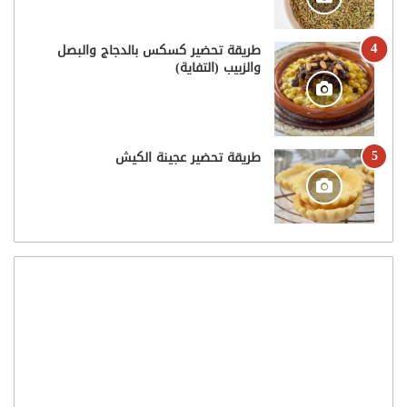
طريقة تحضير كسكس بالدجاج والبصل
والزبيب (التفاية)
طريقة تحضير عجينة الكيش