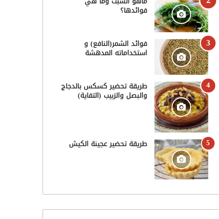
ماهو الشبت وما هي
فوائدها؟
فوائد الشمر(النافع) و
استخداماته المدهشة
طريقة تحضير كسكس بالدجاج
والبصل والزبيب (التفاية)
طريقة تحضير عجينة الكيش