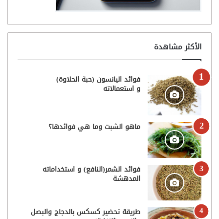
الأكثر مشاهدة
فوائد اليانسون (حبة الحلاوة)
و استعمالاته
ماهو الشبت وما هي فوائدها؟
فوائد الشمر(النافع) و استخداماته
المدهشة
طريقة تحضير كسكس بالدجاج والبصل