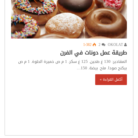
1٬382
2
OKOLAT
طريقة عمل دونات في الفرن
المقادير: 130 غ طحين. 125 غ سكر. 1 م ص خميرة الحلوة. 1 م ص
بيكنج صودا. ملح. بيضة. 150…
أكمل القراءة »