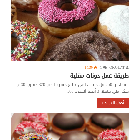
1٬130
1
OKOLAT
طريقة عمل دونات مقلية
المقادير: 250 مل حليب دافئ. 15 غ خميرة الخبز. 320 دقيق. 30 غ
سكر. ملح. فانيلا. 3 أصفر البيض. 60…
أكمل القراءة »