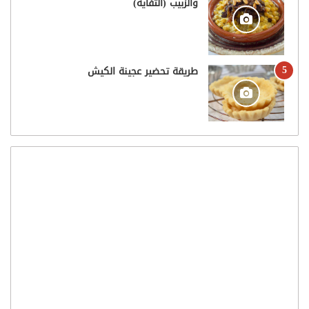
والزبيب (التفاية)
طريقة تحضير عجينة الكيش