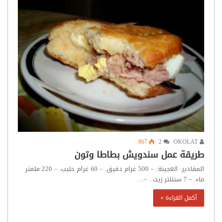
867
2
OKOLAT
طريقة عمل سندويش بطاطا وتون
المقادير: العجينة: – 500 غرام دقيق. – 60 غرام حليب. – 220 ملمتر
ماء. – 7 سنتلتر زيت . –…
أكمل القراءة »