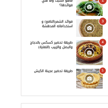
ماهو الشبت وما هي
فوائدها؟
فوائد الشمر(النافع) و
استخداماته المدهشة
طريقة تحضير كسكس بالدجاج
والبصل والزبيب (التفاية)
طريقة تحضير عجينة الكيش