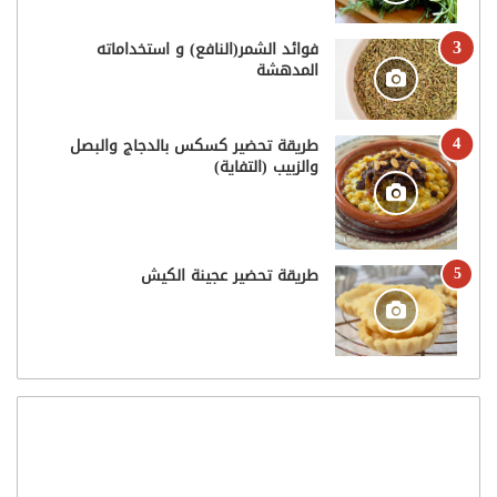
فوائد الشمر(النافع) و استخداماته
المدهشة
طريقة تحضير كسكس بالدجاج والبصل
والزبيب (التفاية)
طريقة تحضير عجينة الكيش