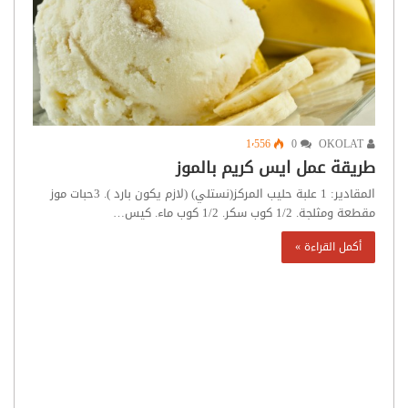
1٬556
0
OKOLAT
طريقة عمل ايس كريم بالموز
المقادير: 1 علبة حليب المركز(نستلي) (لازم يكون بارد ). 3حبات موز
مقطعة ومثلجة. 1/2 كوب سكر. 1/2 كوب ماء. كيس…
أكمل القراءة »