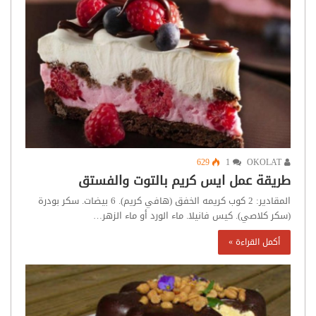
629
1
OKOLAT
طريقة عمل ايس كريم بالتوت والفستق
المقادير: 2 كوب كريمه الخفق (هافي كريم). 6 بيضات. سكر بودرة
(سكر كلاصي). كيس فانيلا. ماء الورد أو ماء الزهر…
أكمل القراءة »