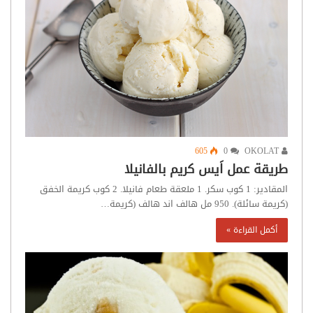
605
0
OKOLAT
طريقة عمل اَيس كريم بالفانيلا
المقادير: 1 كوب سكر. 1 ملعقة طعام فانيلا. 2 كوب كريمة الخفق
(كريمة سائلة). 950 مل هالف اند هالف (كريمة…
أكمل القراءة »