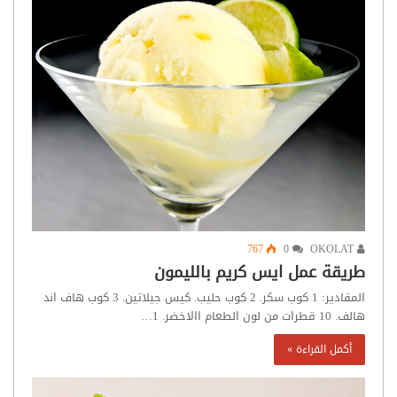
767
0
OKOLAT
طريقة عمل ايس كريم بالليمون
المقادير: 1 كوب سكر. 2 كوب حليب. كيس جيلاتين. 3 كوب هاف اند
هالف. 10 قطرات من لون الطعام االاخضر. 1…
أكمل القراءة »