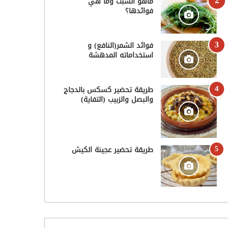
ماهو الشبت وما هي
فوائدها؟
فوائد الشمر(النافع) و
استخداماته المدهشة
طريقة تحضير كسكس بالدجاج
والبصل والزبيب (التفاية)
طريقة تحضير عجينة الكيش