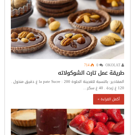
714
0
OKOLAT
طريقة عمل تارت الشوكولاته
المقادير: بالنسبة للعجينة الحلوة la pate Sucre : 200 غ دقيق منخول .
120 غ زبدة . 40 غ سكر…
أكمل القراءة »