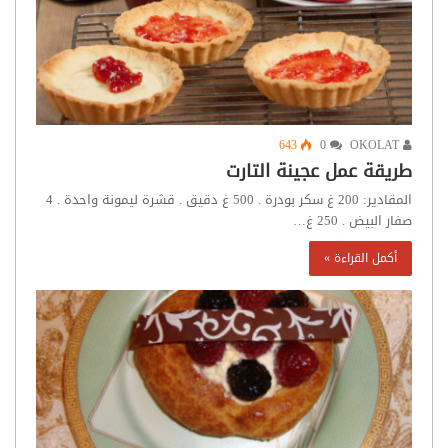
643
0
OKOLAT
طريقة عمل عجينة التارت
المقادير: 200 غ سكر بودرة . 500 غ دقيق . قشرة ليمونة واحدة . 4
صفار البيض . 250 غ…
أكمل القراءة »