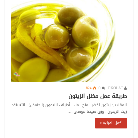
824
0
OKOLAT
طريقة عمل مخلل الزيتون
المقادير: زيتون اخضر . ملح . ماء . أطراف الليمون (الحامض) . التتبيلة:
زيت الزيتون . ورق سيدنا موسى .…
أكمل القراءة »