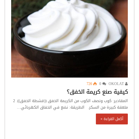
726
0
OKOLAT
كيفية صنع كريمة الخفق؟
المقادير: كوب ونصف الكوب من الكريمة الخفق ((قشطة الخفق)). 2
ملعقة كبيرة من السكر. الطريقة: نضع في الخفاق الكهربائي…
أكمل القراءة »