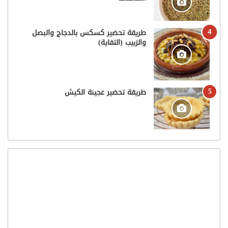
طريقة تحضير كسكس بالدجاج والبصل
والزبيب (التفاية)
طريقة تحضير عجينة الكيش