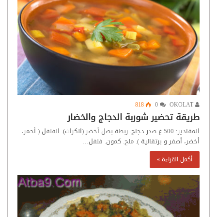
818
0
OKOLAT
طريقة تحضير شوربة الدجاج والخضار
المقادير: 500 غ صدر دجاج. ربطة بصل أخضر (الكراث). الفلفل ( أحمر،
أخضر، أصفر و برتقالية ). ملح. كمون. فلفل…
أكمل القراءة »