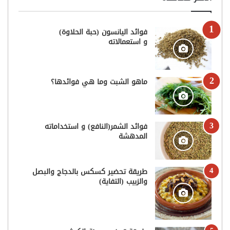
فوائد اليانسون (حبة الحلاوة)
و استعمالاته
ماهو الشبت وما هي فوائدها؟
فوائد الشمر(النافع) و استخداماته
المدهشة
طريقة تحضير كسكس بالدجاج والبصل
والزبيب (التفاية)