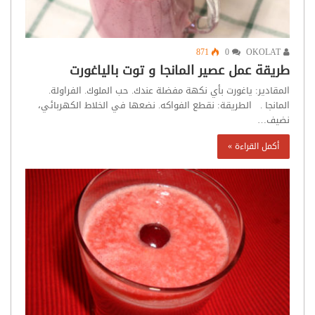
871
0
OKOLAT
طريقة عمل عصير المانجا و توت بالياغورت
المقادير: ياغورت بأي نكهة مفضلة عندك. حب الملوك. الفراولة.
المانجا . الطريقة: نقطع الفواكه. نضعها في الخلاط الكهربائي،
نضيف…
أكمل القراءة »