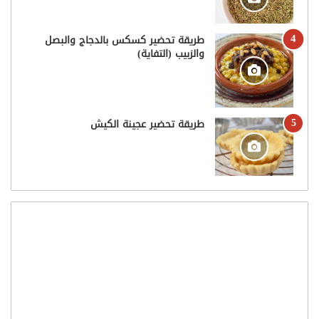
طريقة تحضير كسكس بالدجاج والبصل
والزبيب (التفاية)
طريقة تحضير عجينة الكيش