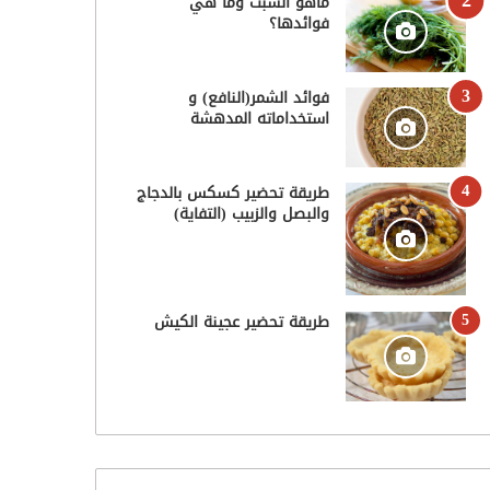
ماهو الشبت وما هي
فوائدها؟
فوائد الشمر(النافع) و
استخداماته المدهشة
طريقة تحضير كسكس بالدجاج
والبصل والزبيب (التفاية)
طريقة تحضير عجينة الكيش