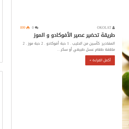
899
0
OKOLAT
طريقة تحضير عصير الأفوكادو و الموز
المقادير: كأسين من الحليب . 1 حبة أفوكادو . 2 حبة موز . 2
ملغقة طعام عسل طبيعي أو سكر…
أكمل القراءة »