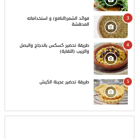
فوائد الشمر(النافع) و استخداماته
المدهشة
طريقة تحضير كسكس بالدجاج والبصل
والزبيب (التفاية)
طريقة تحضير عجينة الكيش