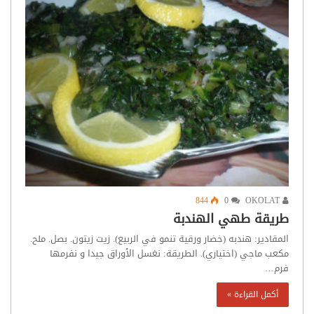
844
0
OKOLAT
طريقة طهي الهندبة
المقادير: هندبه (خضار ورقية تنمو في الربيع). زيت زيتون. بصل. ملح.
مكعب ماجي (اختياري). الطريقة: نغسل الأوراق جيدا و نفرمها
فرم…
أكمل القراءة »