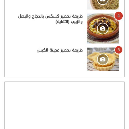
طريقة تحضير كسكس بالدجاج والبصل
والزبيب (التفاية)
طريقة تحضير عجينة الكيش