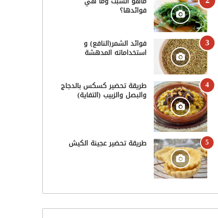
ماهو الشبت وما هي
فوائدها؟
فوائد الشمر(النافع) و
استخداماته المدهشة
طريقة تحضير كسكس بالدجاج
والبصل والزبيب (التفاية)
طريقة تحضير عجينة الكيش