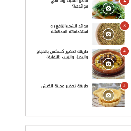
ماهو الشبت وما هي
فوائدها؟
فوائد الشمر(النافع) و
استخداماته المدهشة
طريقة تحضير كسكس بالدجاج
والبصل والزبيب (التفاية)
طريقة تحضير عجينة الكيش