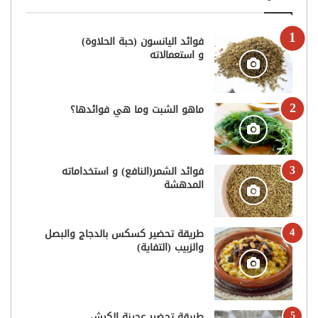
فوائد اليانسون (حبة الحلاوة)
و استعمالاته
ماهو الشبت وما هي فوائدها؟
فوائد الشمر(النافع) و استخداماته
المدهشة
طريقة تحضير كسكس بالدجاج والبصل
والزبيب (التفاية)
طريقة تحضير عجينة الكيش