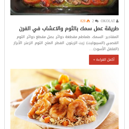
828
2
OKOLAT
طريقة عمل سمك بالثوم والاعشاب في الفرن
المقادير: السمك. طماطم مقطعة دوائر. بصل مقطع دوائر. الثوم
القصبي (السيبوليت). زيت الزيتون. الفطر. الملح. الثوم. الزعتر. الأبزار
(الفلفل الأسود).…
أكمل القراءة »