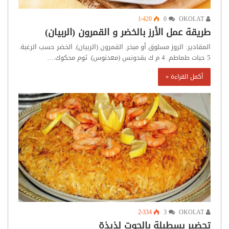
1٬420
0
OKOLAT
طريقة عمل الأرز بالخضر و القمرون (الربيان)
المقادير: الروز مسلوق أو مبخر. القمرون (الربيان). الخضر حسب الرغبة.
5 حبات طماطم. 4 م ك بقدونس (معدنوس). ثوم محكوك.…
أكمل القراءة »
2٬334
3
OKOLAT
تحضير بسطيلة بالحوت لذيذة