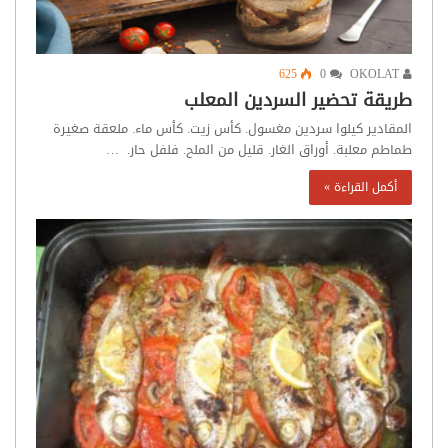
625
0
OKOLAT
طريقة تحضير السردين المعلب
المقادير كيلوا سردين مغسول. كأس زيت. كأس ماء. ملعقة صغيرة
طماطم معلبة. أوراق الغار. قليل من الملح. فلفل حار. …
أكمل القراءة »