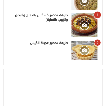
طريقة تحضير كسكس بالدجاج والبصل
والزبيب (التفاية)
طريقة تحضير عجينة الكيش