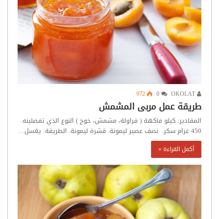
972
0
OKOLAT
طريقة عمل مربى المشمش
المقادير: كيلو فاكهة ( فراولة، مشمش، خوخ ) النوع الذي تفضلينه.
450 غرام سكر. نصف عصير ليمونة. قشرة ليمونة. الطريقة: يغسل…
أكمل القراءة »